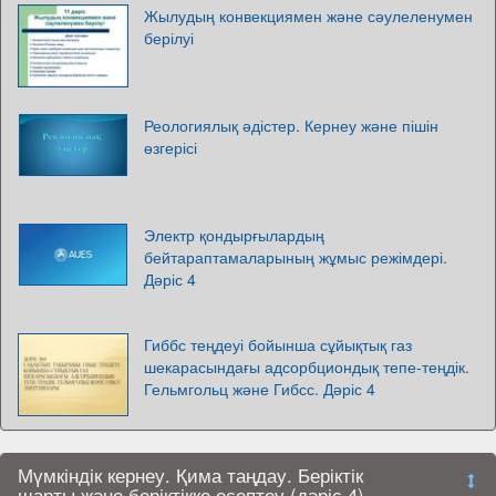
Жылудың конвекциямен және сәулеленумен
берілуі
Реологиялық әдістер. Кернеу және пішін
өзгерісі
Электр қондырғылардың
бейтараптамаларының жұмыс режімдері.
Дәріс 4
Гиббс теңдеуі бойынша сұйықтық газ
шекарасындағы адсорбциондық тепе-теңдік.
Гельмгольц және Гибсс. Дәріс 4
Мүмкіндік кернеу. Қима таңдау. Беріктік
шарты және беріктікке есептеу (дәріс 4)