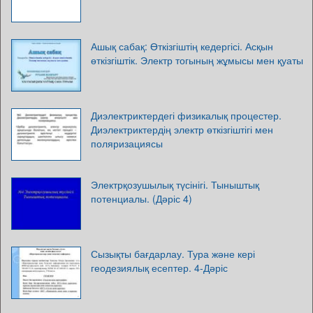
Ашық сабақ: Өткізгіштің кедергісі. Асқын
өткізгіштік. Электр тогының жұмысы мен қуаты
Диэлектриктердегі физикалық процестер.
Диэлектриктердің электр өткізгіштігі мен
поляризациясы
Электрқозушылық түсінігі. Тыныштық
потенциалы. (Дәріс 4)
Сызықты бағдарлау. Тура және кері
геодезиялық есептер. 4-Дәріс