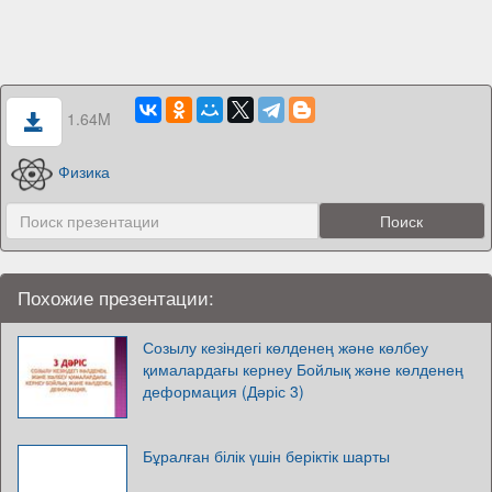
1.64M
Физика
Похожие презентации:
Созылу кезіндегі көлденең және көлбеу
қималардағы кернеу Бойлық және көлденең
деформация (Дәріс 3)
Бұралған білік үшін беріктік шарты