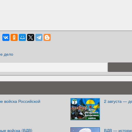
е дело
е войска Российской
2 августа — д
ные войска (ВДВ)
ВДВ — история