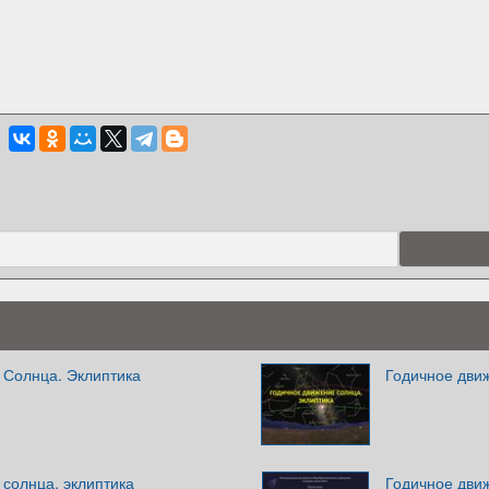
 Солнца. Эклиптика
Годичное дви
солнца, эклиптика
Годичное дви