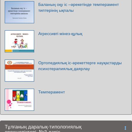
Баланың оқу іс –әрекетінде темперамент
типтерінің ықпалы
Агрессивті мінез-құлық
Ортопедиялық іс-әрекеттерге науқастарды
психотерапиялық даярлау
Темперамент
Тұлғаның даралық-типологиялық
ерекшеліктері. №3 дәріс