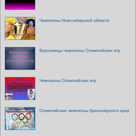
Чемпионы Новосибирской области
Воронежцы-чемпионы Олимпийских игр
Чемпионы Олимпийских игр
Олимпийские чемпионы Красноярского края