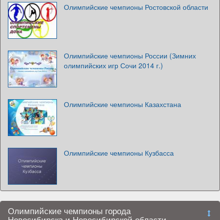
Олимпийские чемпионы Ростовской области
Олимпийские чемпионы России (Зимних
олимпийских игр Сочи 2014 г.)
Олимпийские чемпионы Казахстана
Олимпийские чемпионы Кузбасса
Олимпийские чемпионы города
Новосибирска и Новосибирской области