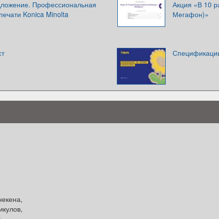
дложение. Профессиональная
Акция «В 10 р
ечати Konica Minolta
Мегафон)»
ст
Спецификации
некена,
икулов,
е