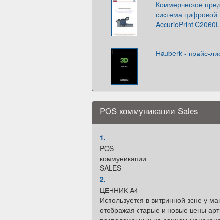
Коммерческое пре
система цифровой п
AccurioPrint C2060L
Hauberk - прайс-ли
POS коммуникации Sales
1.
POS
коммуникации
SALES
2.
ЦЕННИК A4
Используется в витринной зоне у ма
отображая старые и новые цены арт
расположенных на данном манекен