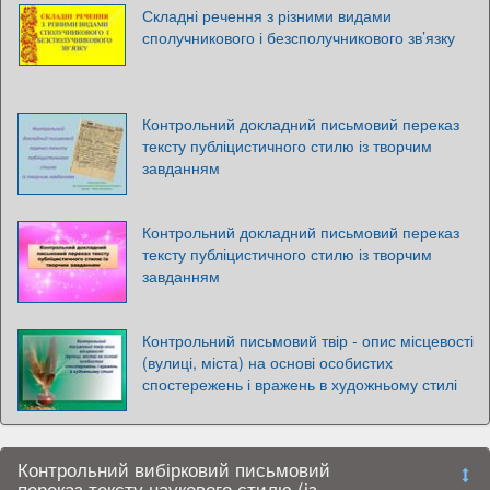
Складні речення з різними видами
сполучникового і безсполучникового зв’язку
Контрольний докладний письмовий переказ
тексту публіцистичного стилю із творчим
завданням
Контрольний докладний письмовий переказ
тексту публіцистичного стилю із творчим
завданням
Контрольний письмовий твір - опис місцевості
(вулиці, міста) на основі особистих
спостережень і вражень в художньому стилі
Контрольний вибірковий письмовий
переказ тексту наукового стилю (із