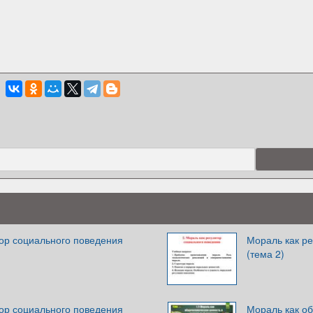
тор социального поведения
Мораль как р
(тема 2)
тор социального поведения
Мораль как о