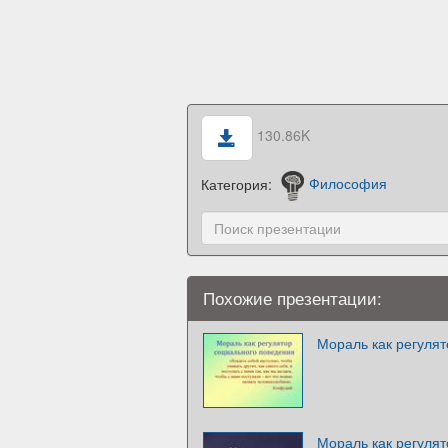
130.86K
Категория:
Философия
Похожие презентации:
Мораль как регуля
Мораль как регуля