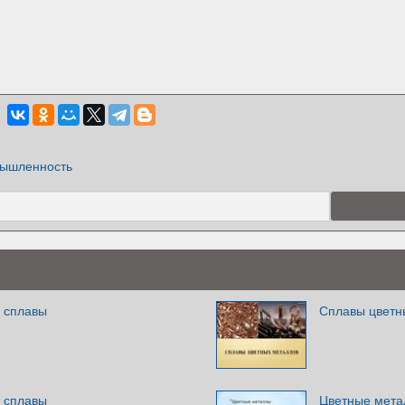
ышленность
 сплавы
Сплавы цветн
 сплавы
Цветные мет