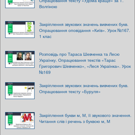
Опрацювання тексту «Удома краще» за Т.
Волгіною
Закріплення звукових значень вивчених букв.
Опрацювання оповідання «Київ». Урок №167.
1 клас
Розповідь про Тараса Шевченка та Лесю
Українку. Опрацювання текстів «Тарас
Григорович Шевченко», «Леся Українка». Урок
№169
Закріплення звукових значень вивчених букв.
Опрацювання тексту «Буруля»
Закріплення букви м, М, її звукового значення.
Читання слів і речень з буквою м, М