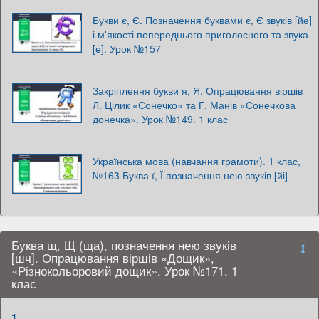
Букви є, Є. Позначення буквами є, Є звуків [йе]
і м'якості попереднього приголосного та звука
[е]. Урок №157
Закріплення букви я, Я. Опрацювання віршів
Л. Цілик «Сонечко» та Г. Манів «Сонечкова
донечка». Урок №149. 1 клас
Українська мова (навчання грамоти). 1 клас,
№163 Буква ї, Ї позначення нею звуків [йі]
Буква щ, Щ (ща), позначення нею звуків
[шч]. Опрацювання віршів «Дощик»,
«Різнокольоровий дощик». Урок №171. 1
клас
1.