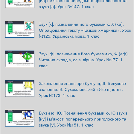
[йа] і м'якості попереднього приголосного та
звука [а]. Урок №147. 1 клас
Звук [х], позначення його буквами х, Х (ха).
Опрацювання тексту «Казкові хмаринки». Урок
№125. Українська мова. 1 клас
Звук [ф], позначення його буквами ф, Ф (еф).
Читання складів, слів, вірша. Урок №177. 1
клас
Закріплення знань про букву щ,Щ, її звукове
значення. В. Сухомлинський «Яке щастя».
Урок №173. 1 клас
Букви ю, Ю. Позначення буквами ю, Ю звуків
[йу] і м'якості попереднього приголосного та
звука [у]. Урок №151. 1 клас