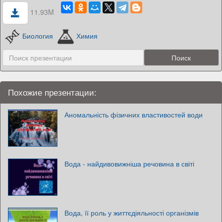
11.93M
Биология
Химия
Похожие презентации:
Аномальність фізичних властивостей води
Вода - найдивовижніша речовина в світі
Вода, її роль у життєдіяльності організмів