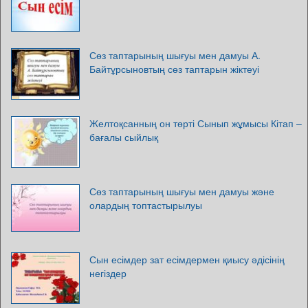
Сөз таптарының шығуы мен дамуы А.
Байтұрсыновтың сөз таптарын жіктеуі
Желтоқсанның он төрті Сынып жұмысы Кітап –
бағалы сыйлық
Сөз таптарының шығуы мен дамуы және
олардың топтастырылуы
Сын есімдер зат есімдермен қиысу әдісінің
негіздер