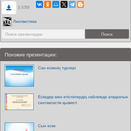
2.53M
Лингвистика
Похожие презентации:
Сан есімнің түрлері
Есімдер мен етістіктердің сөйлемде атқаратын
синтаксистік қызметі
Сын есім