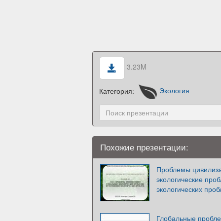
3.23M
Категория:
Экология
Похожие презентации:
Проблемы цивилиза
экологические про
экологических про
Глобальные пробле