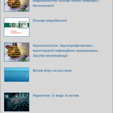
Мікробіологічні основи генної інженерії і
біотехнології
Основи мікробіології
Імунопатологія. Імунопрофілактика і
імунотерапія інфекційних захворювань.
Засоби імунокорекції
Вплив вітру на рослини
Наркотики. Їх види та вплив