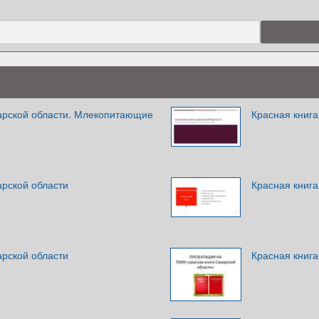
арской области. Млекопитающие
Красная книг
арской области
Красная книг
арской области
Красная книг