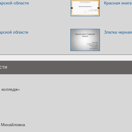
арской области
Красная книг
арской области
Златка черная
сти
 колледж»
а Михайловна