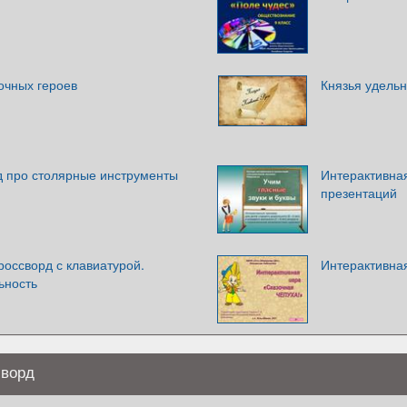
очных героев
Князья удельн
д про столярные инструменты
Интерактивная
презентаций
Кроссворд с клавиатурой.
Интерактивная
ьность
сворд