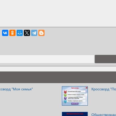
ссворд "Моя семья"
Кроссворд "По
Обществознан