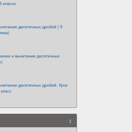
5 классе
ычитание десятичных дробей ( 5
тика)
жения и вычитание десятичных
сс
ычитание десятичных дробей. Урок
 класс