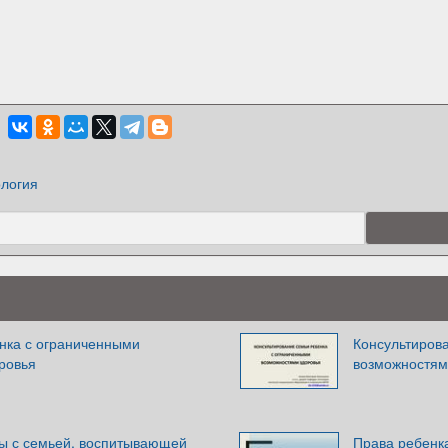
логия
нка с ограниченными
Консультиров
ровья
возможностям
ы с семьей, воспитывающей
Права ребенк