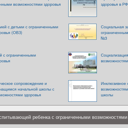
енными возможностями здоровья
здоровья в РФ
мей с детьми с ограниченными
Социальная з
ровья (ОВЗ)
ограниченным
№3
й с ограниченными
Социализация
ровья
возможностям
ическое сопровождение и
Инклюзивное 
чащимся начальной школы с
возможностям
можностями здоровья
школы
спитывающей ребенка с ограниченными возможностями