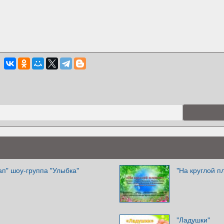
ап" шоу-группа "Улыбка"
"На круглой п
"Ладушки"