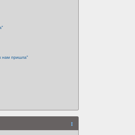
а"
к нам пришла"