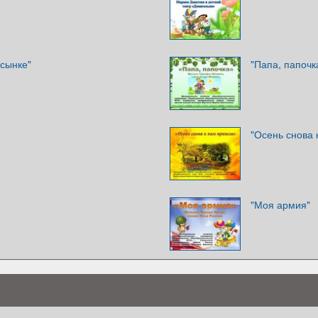
осынке"
"Папа, папочк
"Осень снова 
"Моя армия"