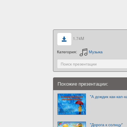
1.74M
Категория:
Музыка
Похожие презентации:
"А дождик как-кап-к
"Дорога к солнцу"