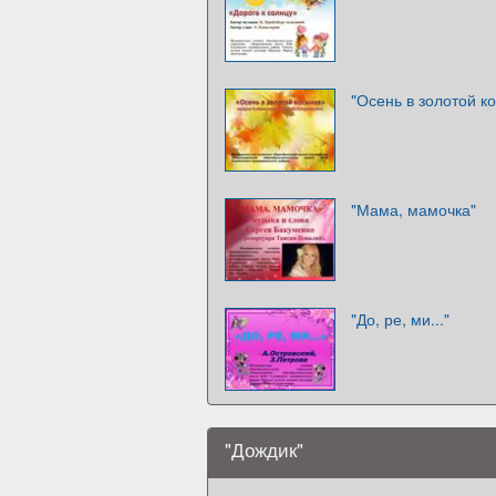
"Осень в золотой к
"Мама, мамочка"
"До, ре, ми..."
"Дождик"