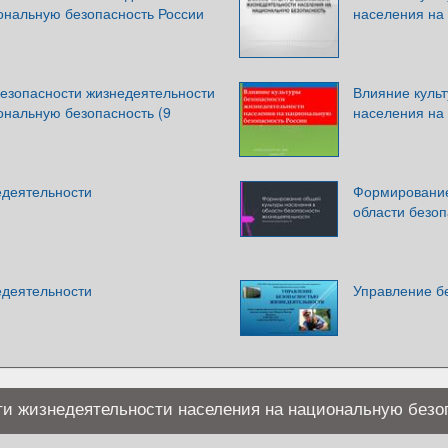
ональную безопасность России
населения на
безопасности жизнедеятельности
Влияние куль
ональную безопасность (9
населения на
едеятельности
Формирование
области безо
едеятельности
Управление б
ти жизнедеятельности населения на национальную безо