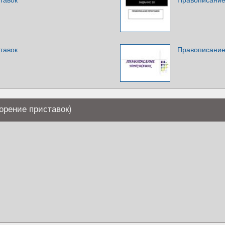
тавок
Правописание
орение приставок)