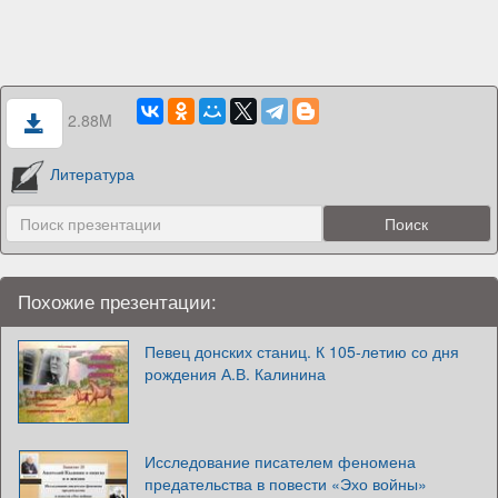
2.88M
Литература
Похожие презентации:
Певец донских станиц. К 105-летию со дня
рождения А.В. Калинина
Исследование писателем феномена
предательства в повести «Эхо войны»