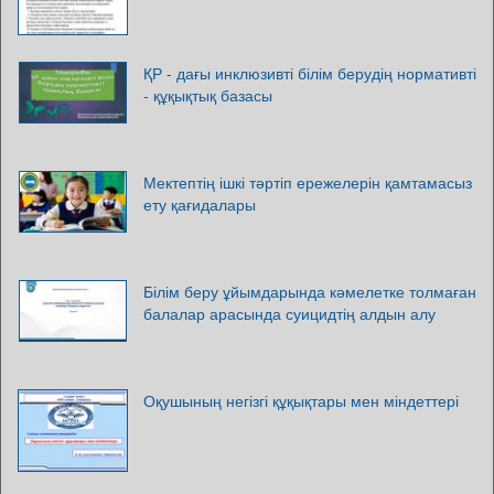
ҚР - дағы инклюзивті білім берудің нормативті
- құқықтық базасы
Мектептің ішкі тәртіп ережелерін қамтамасыз
ету қағидалары
Білім беру ұйымдарында кәмелетке толмаған
балалар арасында суицидтің алдын алу
Оқушының негізгі құқықтары мен міндеттері