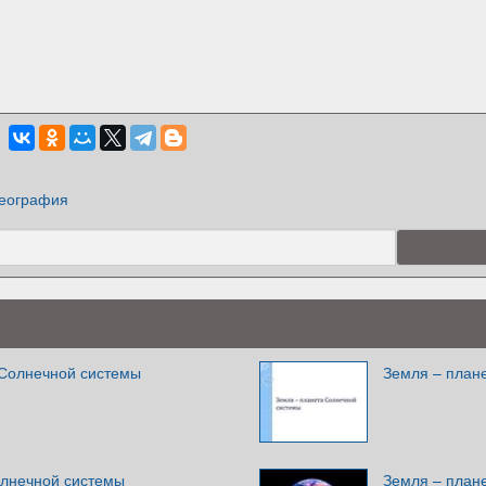
еография
 Солнечной системы
Земля – план
олнечной системы
Земля – план