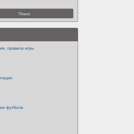
ия, правила игры
нтация
рия футбола