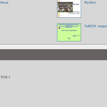
тбола
Футбол
ТиМСИ: теори
П18-1