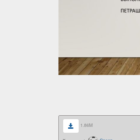
1.86M