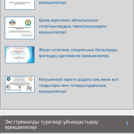
ерекшеліктері
Қазақ күресімен айналысатын
спортшылардың тамақтануындағы
ерекшеліктері
Жеңіл атлетика секциясына балаларды
іріктеудің әдістемелік ерекшеліктері
Кекушинкай каратэ-додағы аяқ және қол
соққылары мен тосқауылдарының
ерекшеліктері
Эксттремалды туризмді ұйымдастырау
ерекшеліктері