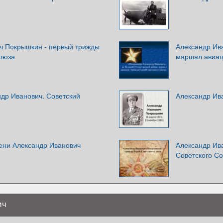
ч Покрышкин - первый трижды
Александр Ив
Союза
маршал авиац
др Иванович. Советский
Александр Ив
ени Александр Иванович
Александр Ив
Советского С
ич