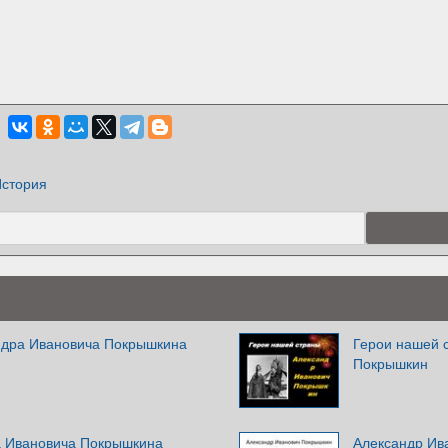
стория
ндра Ивановича Покрышкина
Герои нашей 
Покрышкин
а Ивановича Покрышкина
Александр Ив