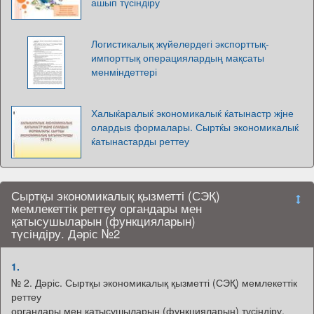
ашып түсіндіру
Логистикалық жүйелердегі экспорттық-
импорттық операциялардың мақсаты
менміндеттері
Халыќаралыќ экономикалыќ ќатынастр жјне
олардыѕ формалары. Сыртќы экономикалыќ
ќатынастарды реттеу
Сыртқы экономикалық қызметті (СЭҚ)
мемлекеттік реттеу органдары мен
қатысушыларын (функцияларын)
түсіндіру. Дәріс №2
1.
№ 2. Дәріс. Сыртқы экономикалық қызметті (СЭҚ) мемлекеттік
реттеу
органдары мен қатысушыларын (функцияларын) түсіндіру.