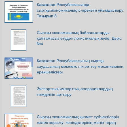
Қазақстан Республикасында
сыртқыэкономикалық іс-әрекетті ұйымдастыру.
Тақырып 3
Сыртқы экономикалық байланыстарды
қамтамасыз етудегі логистикалық жүйе. Дәріс
№4
Қазақстан Республикасының сыртқы
саудасының мемлекеттік реттеу механизімінің
ерекшеліктері
Экспорттық-импорттық операциялардың
тиімділігін арттыру
Сыртқы экономикалық қызмет субъектілерін
жіктеп көрсету, кепілдіктерінің мәнін терең