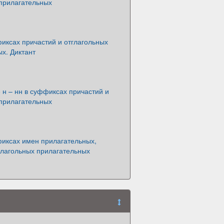
 прилагательных
иксах причастий и отглагольных
х. Диктант
н – нн в суффиксах причастий и
 прилагательных
фиксах имен прилагательных,
глагольных прилагательных