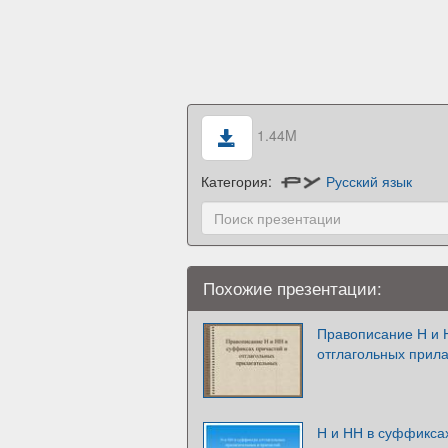
1.44M
Категория:
Русский язык
Похожие презентации:
Правописание Н и 
отглагольных прил
Н и НН в суффикса