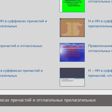
отглагольных
НН в суффиксах причастий и
Н и НН в суфф
агательных
прилагательны
причастий и отглагольных
Правописание 
отглагольных
 в суффиксах причастий и
Н – НН в суф
агательных
причастий, от
ксах причастий и отглагольных прилагательных