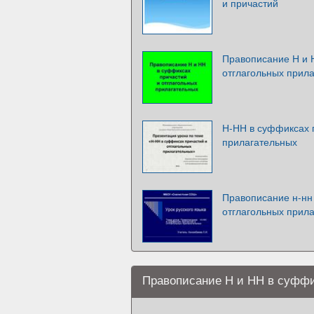
и причастий
Правописание Н и 
отглагольных прил
Н-НН в суффиксах 
прилагательных
Правописание н-нн
отглагольных прил
Правописание Н и НН в суффи