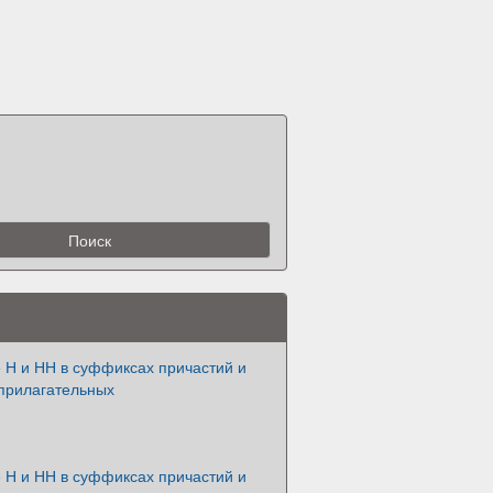
 Н и НН в суффиксах причастий и
 прилагательных
 Н и НН в суффиксах причастий и