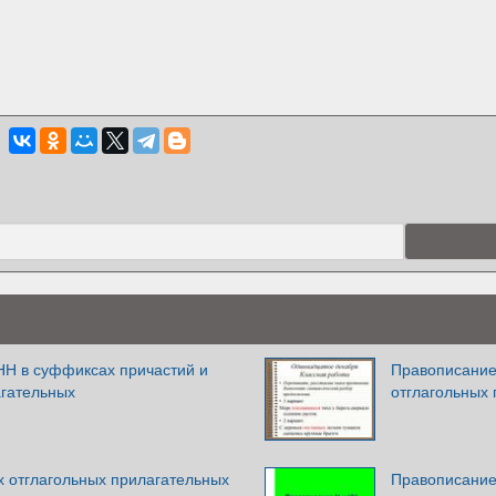
НН в суффиксах причастий и
Правописание
агательных
отглагольных
х отглагольных прилагательных
Правописание