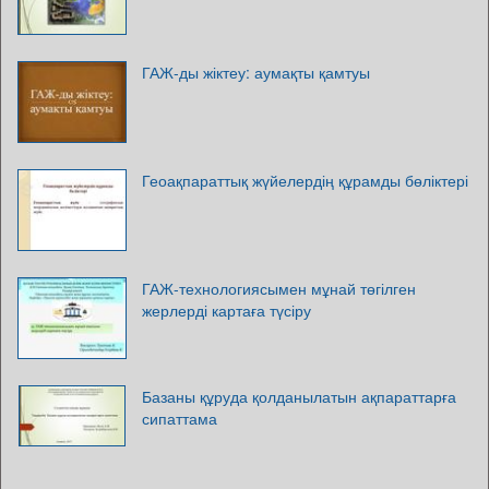
ГАЖ-ды жіктеу: аумақты қамтуы
Геоақпараттық жүйелердің құрамды бөліктері
ГАЖ-технологиясымен мұнай төгілген
жерлерді картаға түсіру
Базаны құруда қолданылатын ақпараттарға
сипаттама