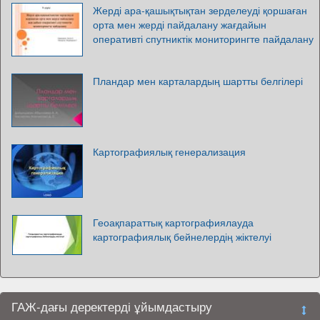
Жерді ара-қашықтықтан зерделеуді қоршаған
орта мен жерді пайдалану жағдайын
оперативті спутниктік мониторингте пайдалану
Пландар мен карталардың шартты белгілері
Картографиялық генерализация
Геоақпараттық картографиялауда
картографиялық бейнелердің жіктелуі
ГАЖ-дағы деректерді ұйымдастыру