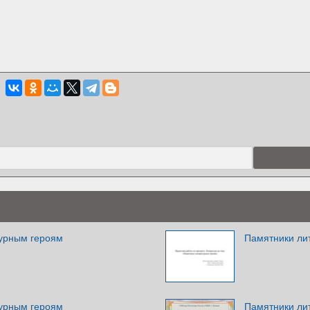
урным героям
Памятники ли
урным героям
Памятники ли