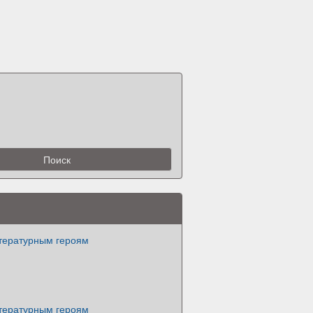
тературным героям
тературным героям