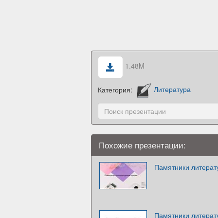
1.48M
Категория:
Литература
Похожие презентации:
Памятники литерат
Памятники литерат