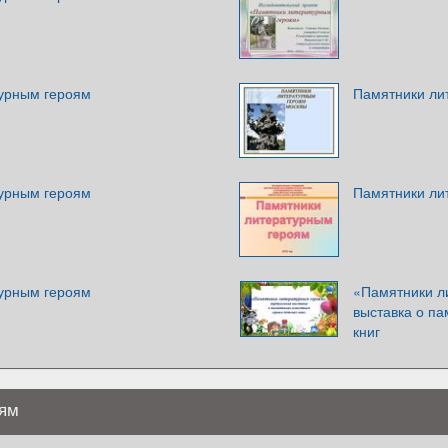
урным героям
Памятники ли
урным героям
Памятники ли
урным героям
«Памятники л
выставка о па
книг
оям