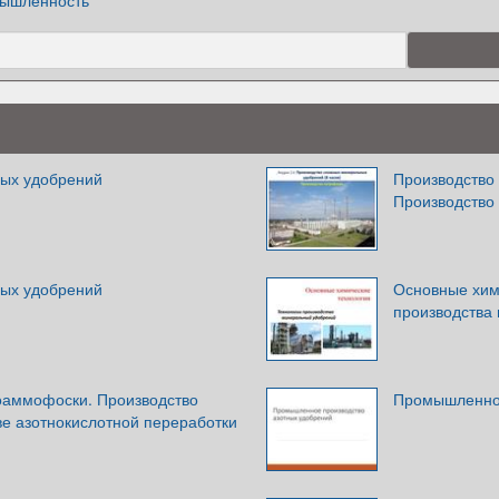
ышленность
ных удобрений
Производство
Производство
ных удобрений
Основные хим
производства
оаммофоски. Производство
Промышленное
ве азотнокислотной переработки