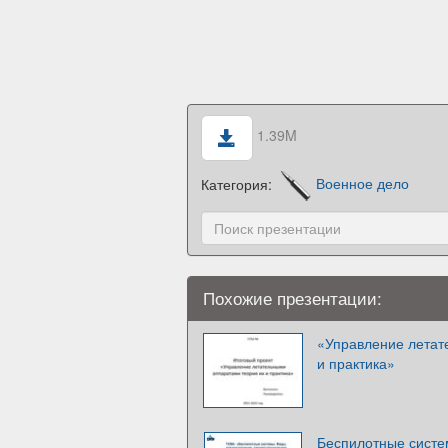
1.39M
Категория:
Военное дело
Похожие презентации:
«Управление летат
и практика»
Беспилотные систем