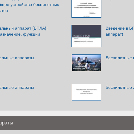
общее устройство беспилотных
атов
ельный аппарат (БПЛА):
Введение в Б
назначение, функции
аппарат)
ельные аппараты.
Беспилотные 
ельные аппараты
Беспилотные 
араты