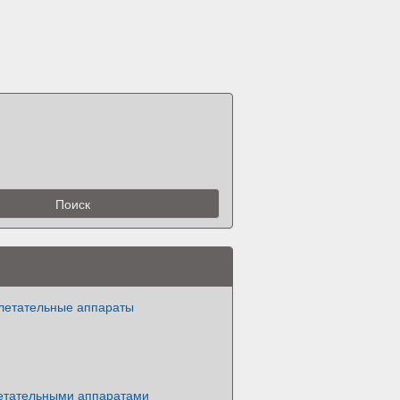
летательные аппараты
етательными аппаратами