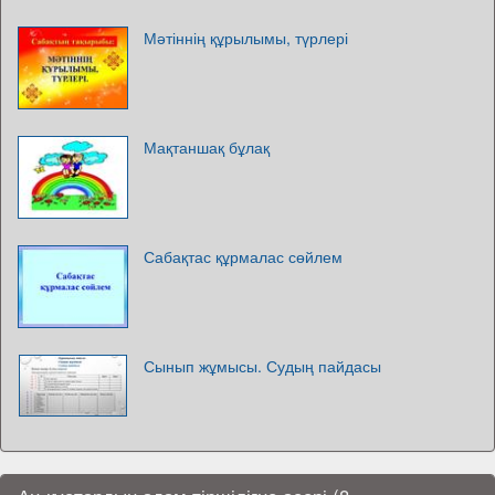
Мәтіннің құрылымы, түрлері
Мақтаншақ бұлақ
Сабақтас құрмалас сөйлем
Сынып жұмысы. Судың пайдасы