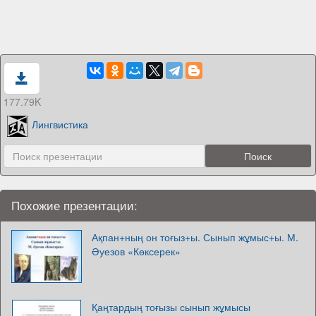
177.79K
Лингвистика
Похожие презентации:
Ақпан+ның он тоғыз+ы. Сынып жұмыс+ы. М.
Әуезов «Көксерек»
Қаңтардың тоғызы сынып жұмысы