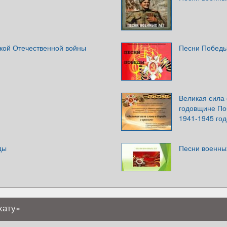
икой Отечественной войны
Песни Побед
Великая сила 
годовщине По
1941-1945 год
ды
Песни военны
хату»