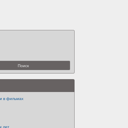
и в фильмах
х лет