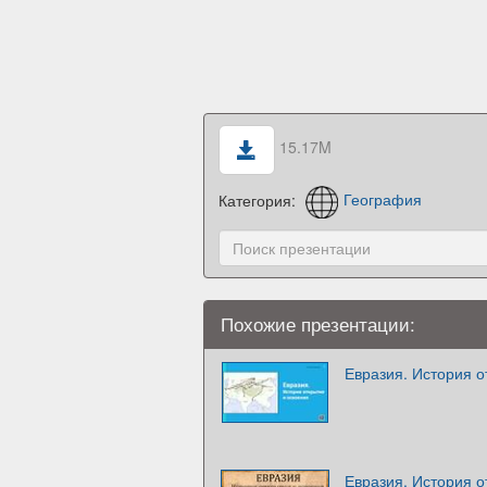
15.17M
Категория:
География
Похожие презентации:
Евразия. История о
Евразия. История о