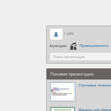
1.49M
Категория:
Промышленность
Похожие презентации:
Стреловые телеско
Машины для обрезк