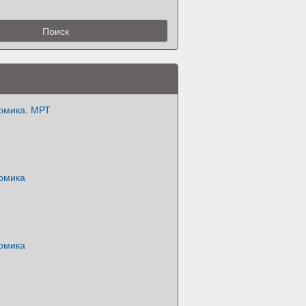
омика. МРТ
омика
омика