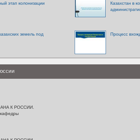
ный этап колонизации
Казахстан в к
администрати
казахских земель под
Процесс вхожд
России
АНА К РОССИИ.
т кафедры
АНА К РОССИИ.