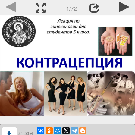
1/72
21.53M