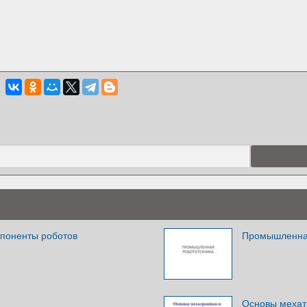
мпоненты роботов
Промышленна
Основы мехат