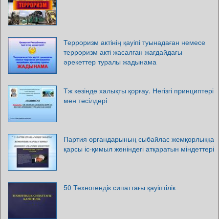
Терроризм актінің қауіпі туынадаған немесе
терроризм акті жасалған жағдайдағы
әрекеттер туралы жадынама
Тж кезінде халықты қорғау. Негізгі принциптері
мен тәсілдері
Партия органдарының сыбайлас жемқорлыққа
қарсы іс-қимыл жөніндегі атқаратын міндеттері
50 Техногендік сипаттағы қауіптілік