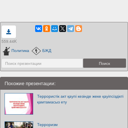
559.44K
Политика
БЖД
Похожие презентации:
Террористік акт қаупі кезінде жеке қауіпсіздікті
қамтамасыз ету
Терроризм