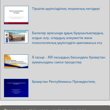
Тіршілік қауіпсіздігінің теориялық негіздері
Балалар арасында құқық бұзушылықтардың
алдын алу, олардың әлеуметтік және
психологиялық қауіпсіздігін қамтамасыз ету
X ғасыр - XIII ғасырдың басындағы Қазақстан
аумағындағы саяси процестер
Қазақстан Республикасы Президентінің