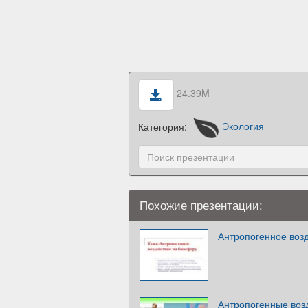
24.39M
Категория:
Экология
Похожие презентации:
Антропогенное воз
Антропогенные воз