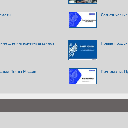
томаты
Логистически
ения для интернет-магазинов
Новые продук
исами Почты России
Почтоматы. П