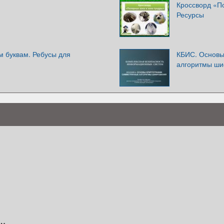
Кроссворд «По
Ресурсы
м буквам. Ребусы для
КБИС. Основы
алгоритмы ши
ом