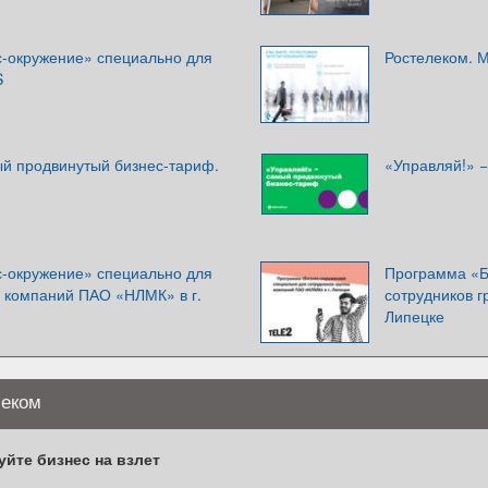
-окружение» специально для
Ростелеком. 
S
ый продвинутый бизнес-тариф.
«Управляй!» 
-окружение» специально для
Программа «Б
ы компаний ПАО «НЛМК» в г.
сотрудников 
Липецке
леком
йте бизнес на взлет