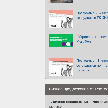
Программа «Бизнес
сотрудников ГК DN
«Управляй!» − сам
МегаФон
Программа «Бизнес
сотрудников групп
Липецке
Бизнес предложение от Росте
1.
Бизнес предложение » мобилизу
БИЗНЕС