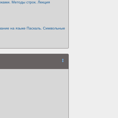
оками. Методы строк. Лекция
ание на языке Паскаль. Символьные