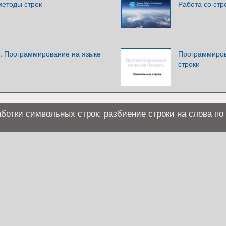
методы строк
Работа со стр
. Программирование на языке
Программиров
строки
ботки символьных строк: разбиение строки на слова по