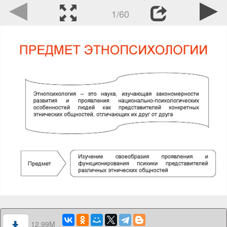
1/60
12.99M