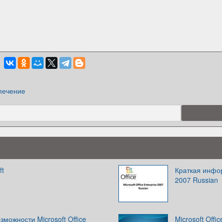
печение
ft
Краткая инфор
2007 Russian
можности Microsoft Office
Microsoft Off