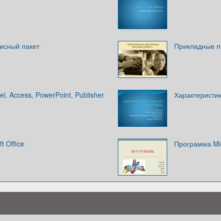
фисный пакет
Прикладные пр
el, Access, PowerPoint, Publisher
Характеристик
t Office
Программа Mic